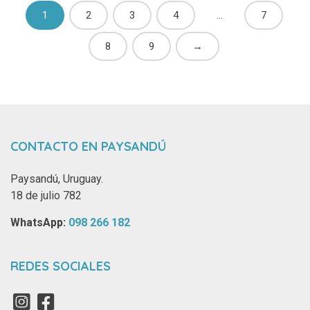
1
2
3
4
…
7
8
9
→
CONTACTO EN PAYSANDÚ
Paysandú, Uruguay.
18 de julio 782
WhatsApp: ‪
098 266 182‬
REDES SOCIALES