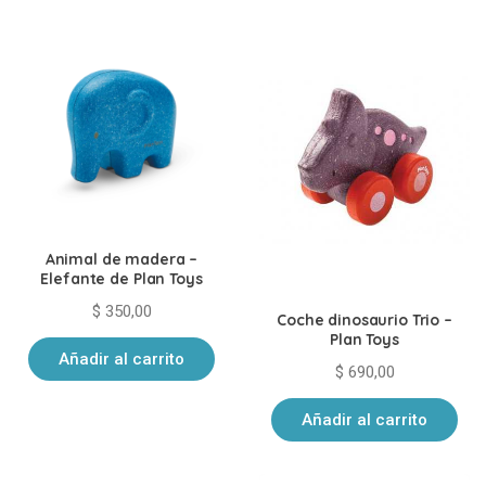
últimos
Animal de madera –
Elefante de Plan Toys
$
350,00
Coche dinosaurio Trio –
Plan Toys
Añadir al carrito
$
690,00
Añadir al carrito