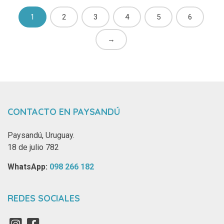
1
2
3
4
5
6
→
CONTACTO EN PAYSANDÚ
Paysandú, Uruguay.
18 de julio 782
WhatsApp: ‪
098 266 182‬
REDES SOCIALES