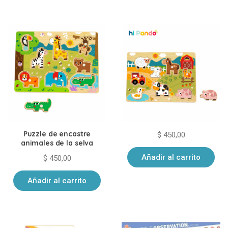
los
últimos
Puzzle de encastre
$
450,00
animales de la selva
Añadir al carrito
$
450,00
Añadir al carrito