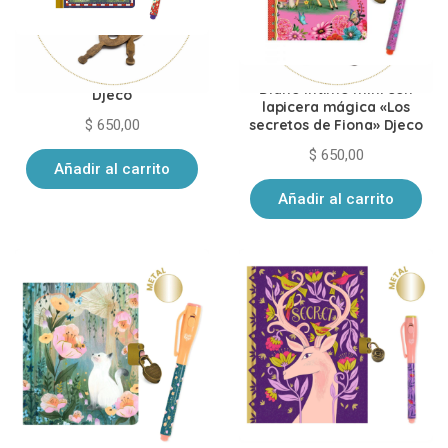
Diario íntimo mini con
lapicera mágica Piratas de
Diario íntimo mini con
Djeco
lapicera mágica «Los
$
650,00
secretos de Fiona» Djeco
$
650,00
Añadir al carrito
Añadir al carrito