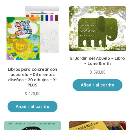
últimos
El Jardín del Abuelo – Libro
– Lane Smith
Libros para colorear con
$
590,00
acuarela – Diferentes
diseños – 20 dibujos – Y-
PLUS
Añadir al carrito
$
420,00
Añadir al carrito