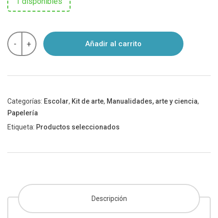
1 disponibles
TEMPERELLO
-
+
Añadir al carrito
6
témperas
sólidas
colores
neón
cantidad
Categorías:
Escolar
,
Kit de arte
,
Manualidades, arte y ciencia
,
Papelería
Etiqueta:
Productos seleccionados
Descripción