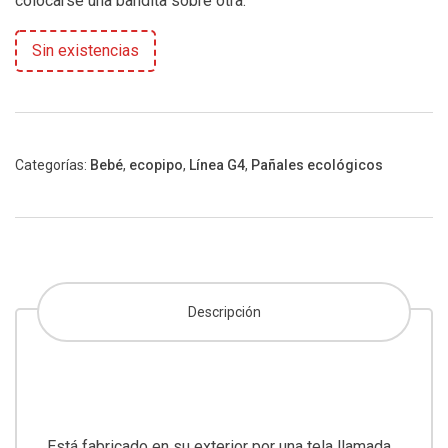
colocarse una bandita sobre otra.
Sin existencias
Categorías:
Bebé
,
ecopipo
,
Línea G4
,
Pañales ecológicos
Descripción
Está fabricado en su exterior por una tela llamada