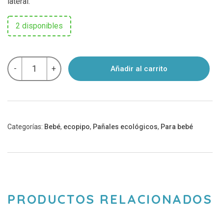
lateral.
2 disponibles
Bolsa
-
+
Añadir al carrito
impermeable
estampada
chica
Ecopipo
Motos
cantidad
Categorías:
Bebé
,
ecopipo
,
Pañales ecológicos
,
Para bebé
PRODUCTOS RELACIONADOS