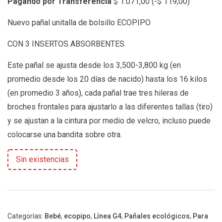
Pagando por Transferencia
$
1.071,00
(
-
$
119,00
)
Nuevo pañal unitalla de bolsillo ECOPIPO
CON 3 INSERTOS ABSORBENTES.
Este pañal se ajusta desde los 3,500-3,800 kg (en
promedio desde los 20 días de nacido) hasta los 16 kilos
(en promedio 3 años), cada pañal trae tres hileras de
broches frontales para ajustarlo a las diferentes tallas (tiro)
y se ajustan a la cintura por medio de velcro, incluso puede
colocarse una bandita sobre otra.
Sin existencias
Categorías:
Bebé
,
ecopipo
,
Línea G4
,
Pañales ecológicos
,
Para