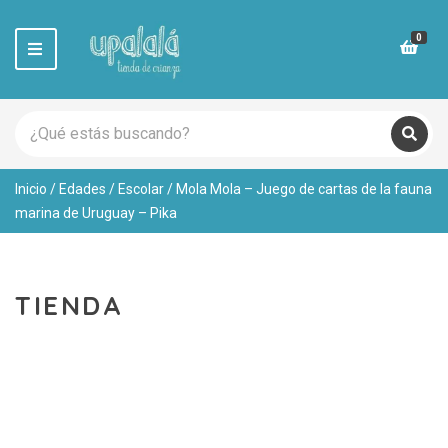
0
M
e
n
u
S
e
C
B
a
u
a
r
s
t
Inicio
/
Edades
/
Escolar
/ Mola Mola – Juego de cartas de la fauna
c
c
e
a
h
marina de Uruguay – Pika
g
r
p
o
r
r
o
y
d
n
TIENDA
u
a
c
m
t
e
s
: