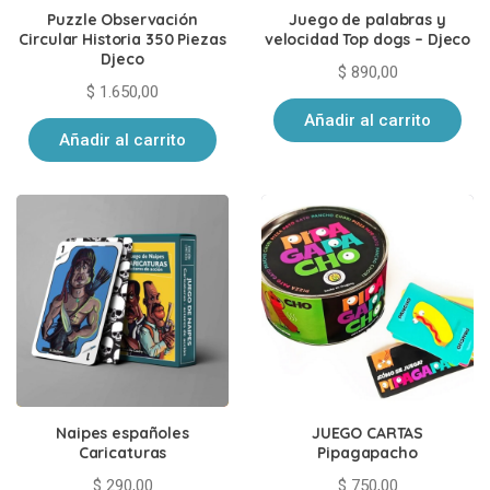
Puzzle Observación
Juego de palabras y
Circular Historia 350 Piezas
velocidad Top dogs – Djeco
Djeco
$
890,00
$
1.650,00
Añadir al carrito
Añadir al carrito
Naipes españoles
JUEGO CARTAS
Caricaturas
Pipagapacho
$
290,00
$
750,00