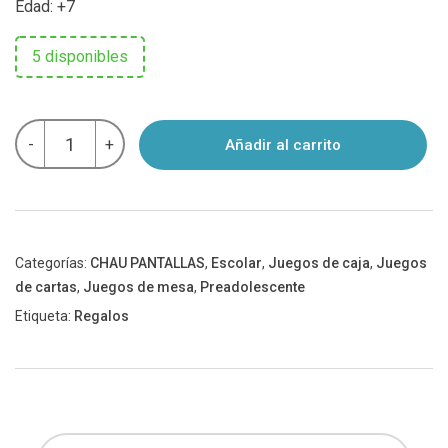
Edad: +7
5 disponibles
Juego
-
+
Añadir al carrito
de
mesa
GOLAZO
-
Chau
Pantallas
cantidad
Categorías:
CHAU PANTALLAS
,
Escolar
,
Juegos de caja
,
Juegos
de cartas
,
Juegos de mesa
,
Preadolescente
Etiqueta:
Regalos