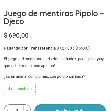
Juego de mentiras Pipolo –
Djeco
$
690,00
Pagando por Transferencia
$
621,00
(
-
$
69,00
)
El juego del mentiroso o el «desconfiado»: para ganar ¡hay
que saber mentir con aplomo!
¿Es un animal con plumas, con pelo o sin nada?
4 disponibles
Juego
-
+
Añadir al carrito