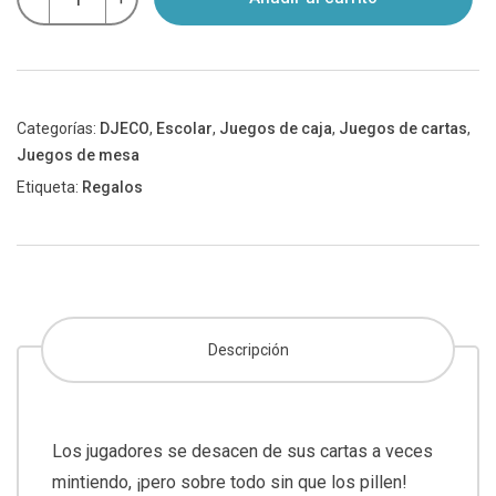
de
mentiras
Pipolo
-
Djeco
cantidad
Categorías:
DJECO
,
Escolar
,
Juegos de caja
,
Juegos de cartas
,
Juegos de mesa
Etiqueta:
Regalos
Descripción
Los jugadores se desacen de sus cartas a veces
mintiendo, ¡pero sobre todo sin que los pillen!