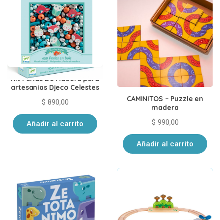
Kit Perlas De Madera para
artesanias Djeco Celestes
CAMINITOS – Puzzle en
$
890,00
madera
$
990,00
Añadir al carrito
Añadir al carrito