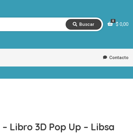
0
$
0,00
Buscar
B
u
s
c
a
r
Contacto
– Libro 3D Pop Up – Libsa