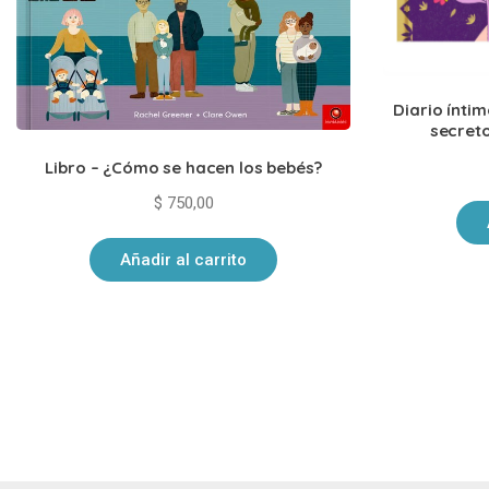
Diario ínti
secreto
Libro – ¿Cómo se hacen los bebés?
$
750,00
Añadir al carrito