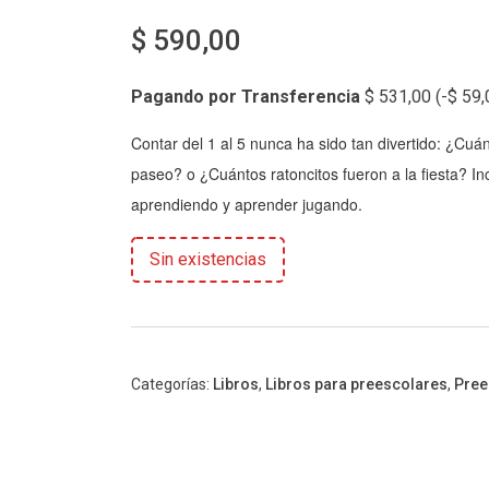
$
590,00
Pagando por Transferencia
$
531,00
(
-
$
59,
Contar del 1 al 5 nunca ha sido tan divertido: ¿C
paseo? o ¿Cuántos ratoncitos fueron a la fiesta? I
aprendiendo y aprender jugando.
Sin existencias
Categorías:
Libros
,
Libros para preescolares
,
Pree