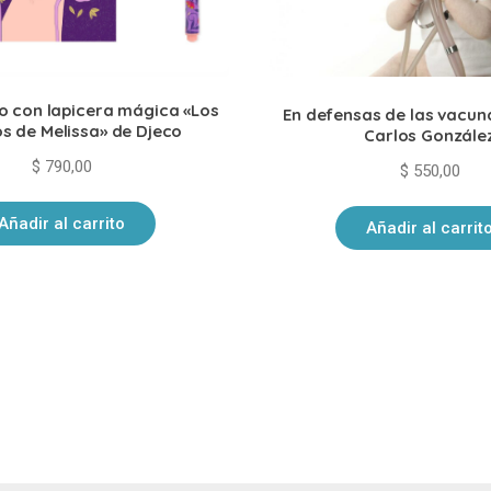
mo con lapicera mágica «Los
En defensas de las vacuna
s de Melissa» de Djeco
Carlos Gonzále
$
790,00
$
550,00
Añadir al carrito
Añadir al carrit