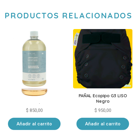
PRODUCTOS RELACIONADOS
Jabón Momlab para
PAÑAL Ecopipo G3 LISO
Lavarropas
Negro
$
850,00
$
950,00
Añadir al carrito
Añadir al carrito