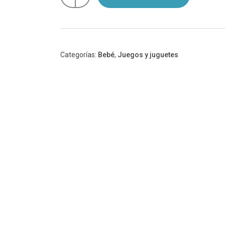
Pequeña
Mole
cantidad
Categorías:
Bebé
,
Juegos y juguetes