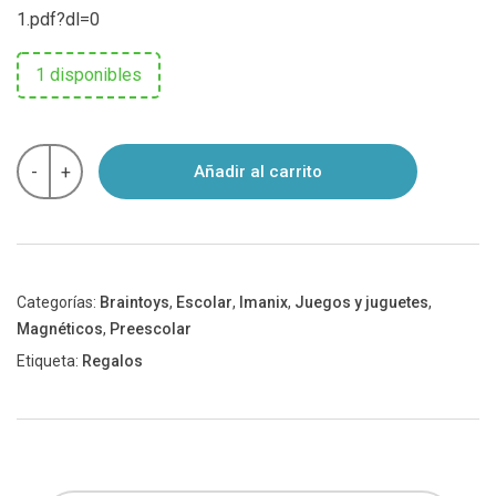
1.pdf?dl=0
1 disponibles
IMANIX
-
+
Añadir al carrito
CLASSIC
-
Set
32
piezas
cantidad
Categorías:
Braintoys
,
Escolar
,
Imanix
,
Juegos y juguetes
,
Magnéticos
,
Preescolar
Etiqueta:
Regalos