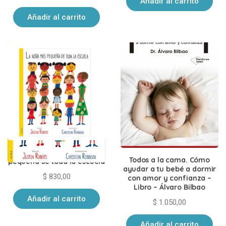
Añadir al carrito
Añadir al carrito
Libro – La niña más
Todos a la cama. Cómo
pequeña se toda la escuela
ayudar a tu bebé a dormir
$
830,00
con amor y confianza –
Libro – Álvaro Bilbao
Añadir al carrito
$
1.050,00
Añadir al carrito