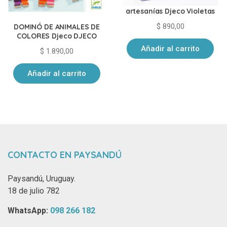
Kit Perlas De Madera para
artesanías Djeco Violetas
$
890,00
DOMINÓ DE ANIMALES DE
COLORES Djeco DJECO
Añadir al carrito
$
1.890,00
Añadir al carrito
CONTACTO EN PAYSANDÚ
Paysandú, Uruguay.
18 de julio 782
WhatsApp: ‪
098 266 182‬