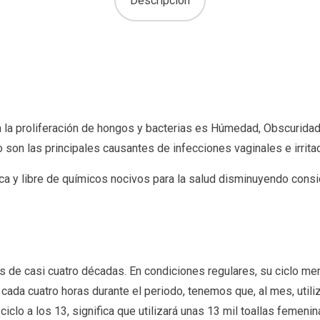
Descripción
a proliferación de hongos y bacterias es Húmedad, Obscuridad y
 son las principales causantes de infecciones vaginales e irrita
resca y libre de químicos nocivos para la salud disminuyendo cons
 de casi cuatro décadas. En condiciones regulares, su ciclo mens
da cuatro horas durante el periodo, tenemos que, al mes, utilizara
iclo a los 13, significa que utilizará unas 13 mil toallas femen