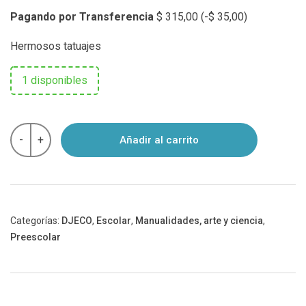
Pagando por Transferencia
$
315,00
(
-
$
35,00
)
Hermosos tatuajes
1 disponibles
TATUAJES
-
+
Añadir al carrito
DARK
SIDE
-
Djeco
cantidad
Categorías:
DJECO
,
Escolar
,
Manualidades, arte y ciencia
,
Preescolar