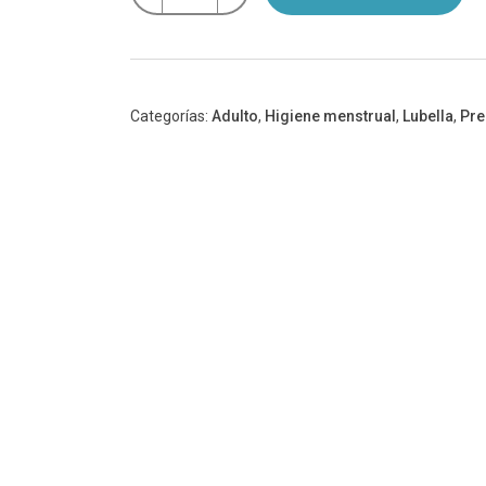
Damask
cantidad
Categorías:
Adulto
,
Higiene menstrual
,
Lubella
,
Pre