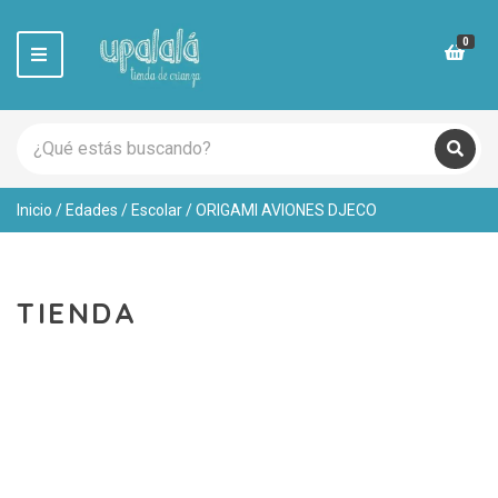
0
M
e
n
u
S
e
C
B
a
u
a
r
s
t
Inicio
/
Edades
/
Escolar
/ ORIGAMI AVIONES DJECO
c
c
e
a
h
g
r
p
o
r
r
o
TIENDA
y
d
n
u
a
c
m
t
e
s
: