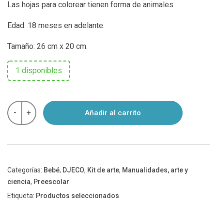
Las hojas para colorear tienen forma de animales.
Edad: 18 meses en adelante.
Tamaño: 26 cm x 20 cm.
1 disponibles
Laminas
-
+
Añadir al carrito
para
colorear
con
agua
Djeco
cantidad
Categorías:
Bebé
,
DJECO
,
Kit de arte
,
Manualidades, arte y
ciencia
,
Preescolar
Etiqueta:
Productos seleccionados