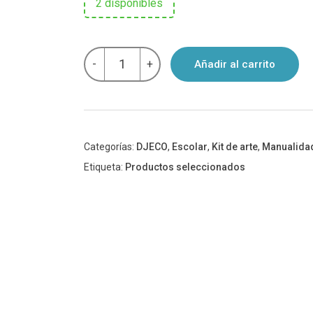
2 disponibles
Kit
-
+
Añadir al carrito
Perlas
De
Madera
para
artesanías
Djeco
Azul
Categorías:
DJECO
,
Escolar
,
Kit de arte
,
Manualidad
cantidad
Etiqueta:
Productos seleccionados