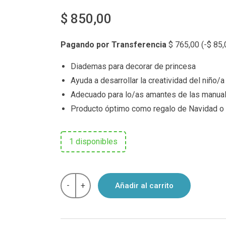
$
850,00
Pagando por Transferencia
$
765,00
(
-
$
85,
Diademas para decorar de princesa
Ayuda a desarrollar la creatividad del niño/a
Adecuado para lo/as amantes de las manua
Producto óptimo como regalo de Navidad o
1 disponibles
Kit
-
+
Añadir al carrito
para
hacer
tiaras
coronas
Do