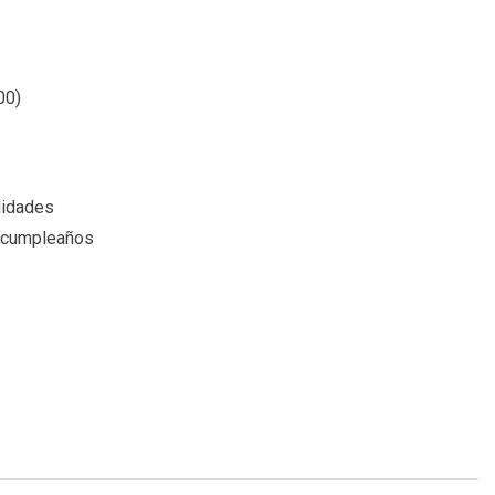
00
)
lidades
 cumpleaños