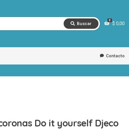
0
$
0,00
Buscar
B
u
s
c
a
r
Contacto
coronas Do it yourself Djeco