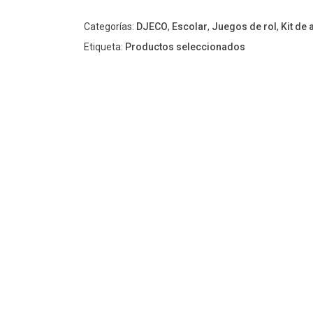
it
yourself
Categorías:
DJECO
,
Escolar
,
Juegos de rol
,
Kit de 
Djeco
Etiqueta:
Productos seleccionados
cantidad