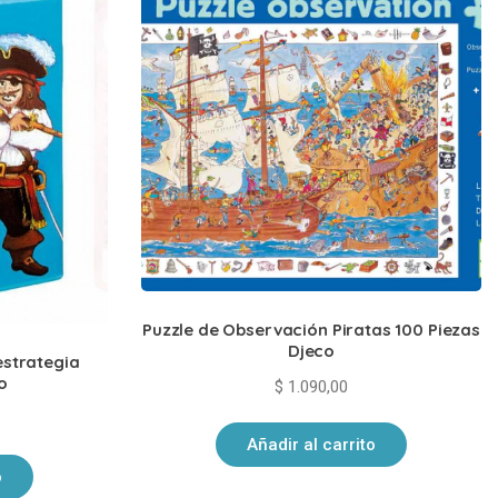
Puzzle de Observación Piratas 100 Piezas
Djeco
estrategia
o
$
1.090,00
Añadir al carrito
o