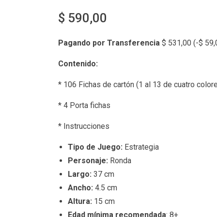
$
590,00
Pagando por Transferencia
$
531,00
(
-
$
59,
Contenido:
* 106 Fichas de cartón (1 al 13 de cuatro colore
* 4 Porta fichas
* Instrucciones
Tipo de Juego:
Estrategia
Personaje:
Ronda
Largo:
37 cm
Ancho:
4.5 cm
Altura:
15 cm
Edad mínima recomendada
: 8+