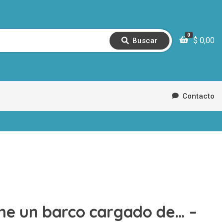
0
$
0,00
Buscar
B
u
s
c
a
r
Contacto
ene un barco cargado de… –