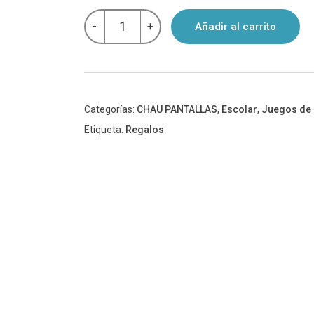
Juego
-
+
Añadir al carrito
de
cartas
-
Viene
un
barco
cargado
Categorías:
CHAU PANTALLAS
,
Escolar
,
Juegos de 
de...
Etiqueta:
Regalos
-
Chau
Pantallas
cantidad