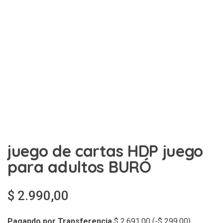
juego de cartas HDP juego
para adultos BURÓ
$
2.990,00
Pagando por Transferencia
$
2.691,00
(
-
$
299,00
)