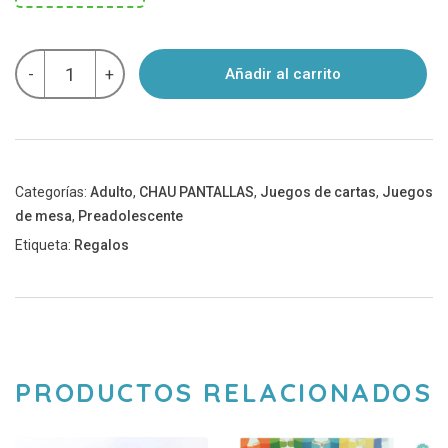
Juego
-
+
Añadir al carrito
de
cartas
-
APROX
-
Chau
Pantallas
Categorías:
Adulto
,
CHAU PANTALLAS
,
Juegos de cartas
,
Juegos
cantidad
de mesa
,
Preadolescente
Etiqueta:
Regalos
PRODUCTOS RELACIONADOS