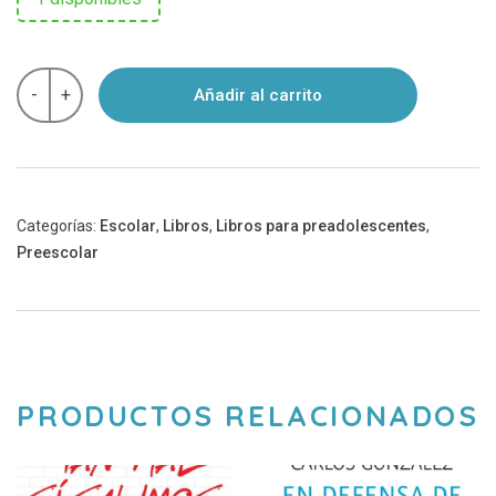
Libro
-
+
Añadir al carrito
-
Hoy
cocinamos
nosotros
cantidad
Categorías:
Escolar
,
Libros
,
Libros para preadolescentes
,
Preescolar
PRODUCTOS RELACIONADOS