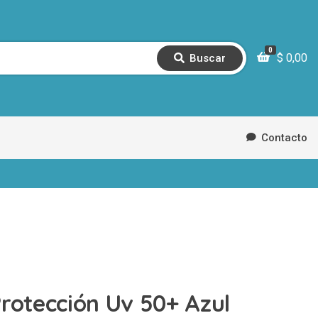
0
$
0,00
Buscar
B
u
s
c
a
r
Contacto
rotección Uv 50+ Azul