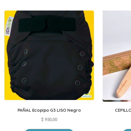
PAÑAL Ecopipo G3 LISO Negro
CEPILL
$
950,00