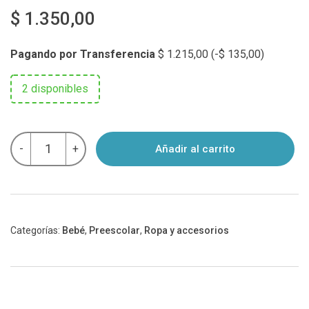
$
1.350,00
Pagando por Transferencia
$
1.215,00
(
-
$
135,00
)
2 disponibles
Capelina
-
+
Añadir al carrito
Ala
Ancha
Fucsia
Protección
Uv
+50
cantidad
Categorías:
Bebé
,
Preescolar
,
Ropa y accesorios