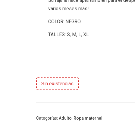
Su faja la hace apta también para el des
varios meses más!
COLOR: NEGRO
TALLES: S, M, L, XL
Sin existencias
Categorías:
Adulto
,
Ropa maternal