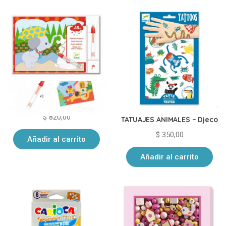
Laminas para colorear con
agua Djeco
$
820,00
TATUAJES ANIMALES – Djeco
$
350,00
Añadir al carrito
Añadir al carrito