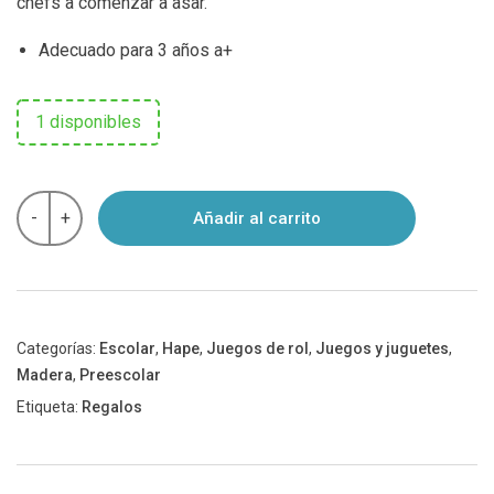
chefs a comenzar a asar.
Adecuado para 3 años a+
1 disponibles
Barbacoa
-
+
Añadir al carrito
en
Madera
de
Hape
cantidad
Categorías:
Escolar
,
Hape
,
Juegos de rol
,
Juegos y juguetes
,
Madera
,
Preescolar
Etiqueta:
Regalos