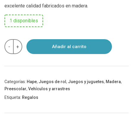
excelente calidad fabricados en madera.
1 disponibles
Auto
-
+
Añadir al carrito
de
carrera
en
madera
Hape
cantidad
Categorías:
Hape
,
Juegos de rol
,
Juegos y juguetes
,
Madera
,
Preescolar
,
Vehículos y arrastres
Etiqueta:
Regalos