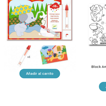
Laminas para colorear con agua Djeco
$
820,00
Block An
Añadir al carrito