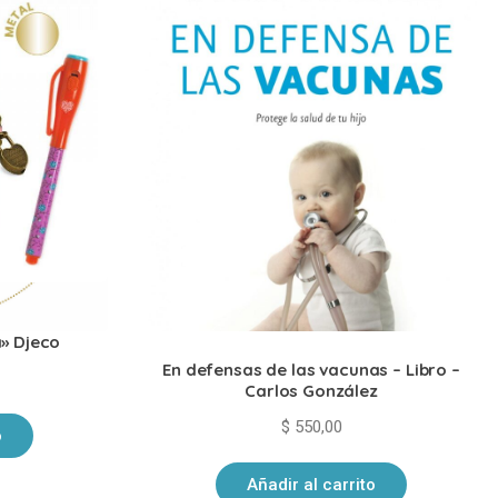
icera mágica
a» Djeco
En defensas de las vacunas – Libro –
Carlos González
$
550,00
o
Añadir al carrito