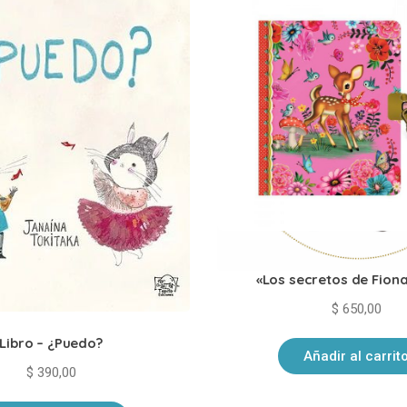
Diario íntimo mini con lap
«Los secretos de Fion
$
650,00
Libro – ¿Puedo?
Añadir al carrit
$
390,00