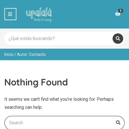
0
M
e
n
u
S
e
C
B
a
u
a
r
s
t
Inicio
/ Autor: Contacto
c
c
e
a
h
g
r
p
o
r
r
o
Nothing Found
y
d
n
u
a
c
m
It seems we can't find what you're looking for. Perhaps
t
e
s
searching can help.
:
Search
Bus
for: