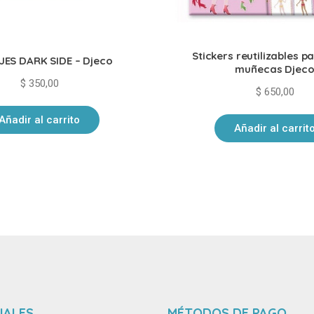
Stickers reutilizables pa
ES DARK SIDE – Djeco
muñecas Djec
$
350,00
$
650,00
Añadir al carrito
Añadir al carrit
IALES
MÉTODOS DE PAGO