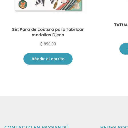
TATUAJ
Set Para de costura para fabricar
medallas Djeco
$
890,00
Añadir al carrito
CONTACTO EN PAYSANDÚ
REDES SOC