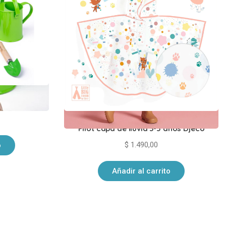
dinería
Pilot capa de lluvia 3-5 años Djeco
$
1.490,00
o
Añadir al carrito