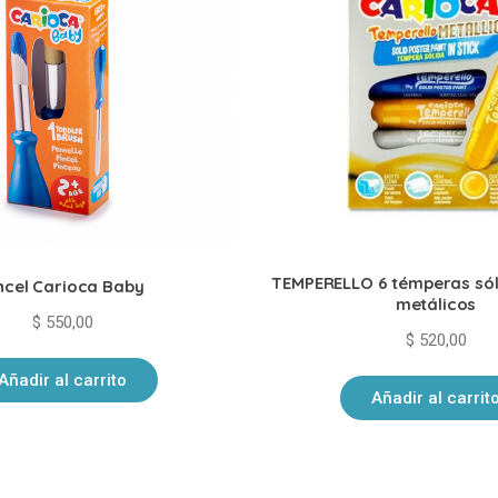
TEMPERELLO 6 témperas sól
ncel Carioca Baby
metálicos
$
550,00
$
520,00
Añadir al carrito
Añadir al carrit