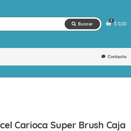
0
$
0,00
Buscar
B
u
s
c
a
r
Contacto
cel Carioca Super Brush Caja