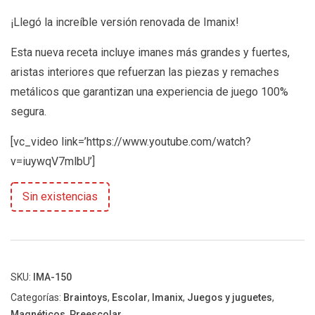
¡Llegó la increíble versión renovada de Imanix!
Esta nueva receta incluye imanes más grandes y fuertes,
aristas interiores que refuerzan las piezas y remaches
metálicos que garantizan una experiencia de juego 100%
segura.
[vc_video link=’https://www.youtube.com/watch?
v=iuywqV7mlbU’]
Sin existencias
SKU:
IMA-150
Categorías:
Braintoys
,
Escolar
,
Imanix
,
Juegos y juguetes
,
Magnéticos
,
Preescolar